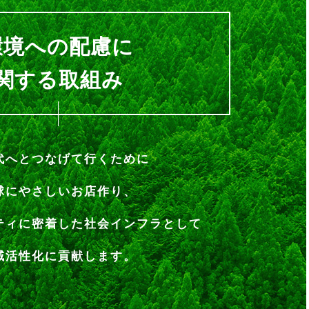
環境への配慮に
関する取組み
代へとつなげて行くために
球にやさしいお店作り、
ティに密着した
社会インフラとして
域活性化に貢献します。