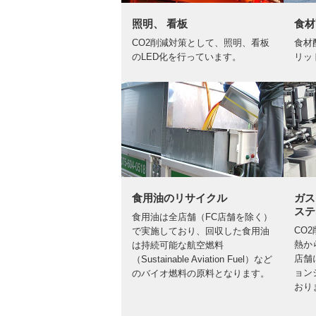
照明、 看板
食材
CO2削減対策として、照明、看板
食材
のLED化を行っています。
リッ
食用油のリサイクル
ガス
ステ
食用油は全店舗（FC店舗を除く）
CO
で実施しており、回収した食用油
熱か
は持続可能な航空燃料
店舗
（Sustainable Aviation Fuel）など
ョン
のバイオ燃料の原料となります。
おり