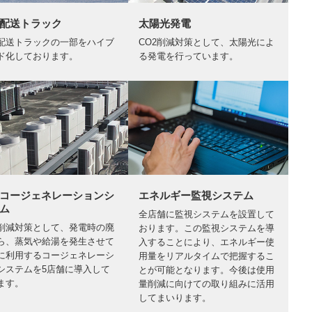
配送トラック
太陽光発電
配送トラックの一部をハイブ
CO2削減対策として、太陽光によ
ド化しております。
る発電を行っています。
コージェネレーションシ
エネルギー監視システム
ム
全店舗に監視システムを設置して
2削減対策として、発電時の廃
おります。この監視システムを導
ら、蒸気や給湯を発生させて
入することにより、エネルギー使
に利用するコージェネレーシ
用量をリアルタイムで把握するこ
システムを5店舗に導入して
とが可能となります。今後は使用
ます。
量削減に向けての取り組みに活用
してまいります。