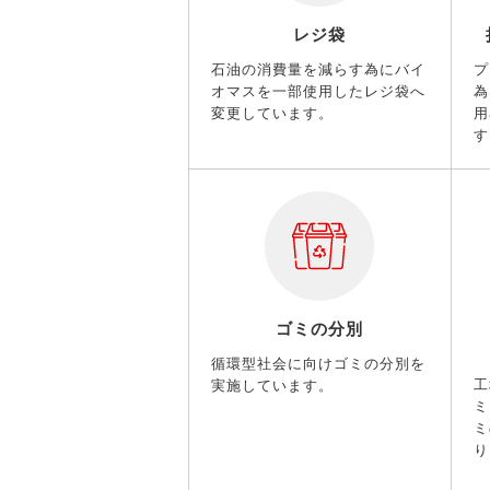
レジ袋
石油の消費量を減らす為にバイ
プ
オマスを一部使用したレジ袋へ
為
変更しています。
用
す
ゴミの分別
循環型社会に向けゴミの分別を
工
実施しています。
ミ
ミ
り