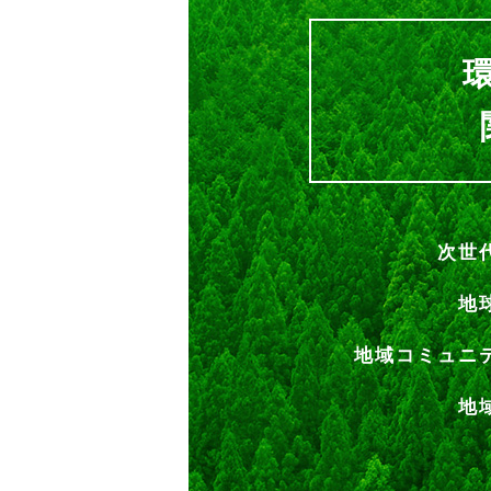
次世
地
地域コミュニ
地