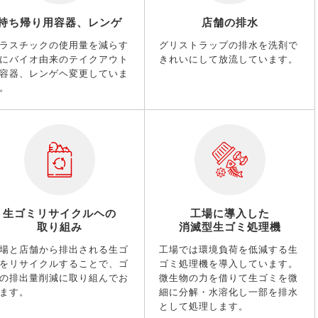
持ち帰り用容器、レンゲ
店舗の排水
ラスチックの使用量を減らす
グリストラップの排水を洗剤で
にバイオ由来のテイクアウト
きれいにして放流しています。
容器、レンゲヘ変更していま
。
生ゴミリサイクルヘの
工場に導入した
取り組み
消滅型生ゴミ処理機
場と店舗から排出される生ゴ
工場では環境負荷を低減する生
をリサイクルすることで、ゴ
ゴミ処理機を導入しています。
の排出量削減に取り組んでお
微生物の力を借りて生ゴミを微
ます。
細に分解・水溶化し一部を排水
として処理します。